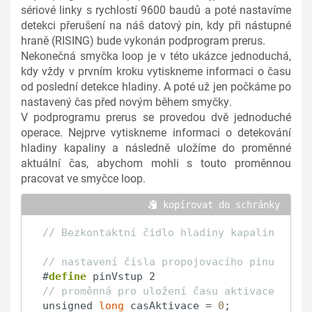
sériové linky s rychlostí 9600 baudů a poté nastavíme
detekci přerušení na náš datový pin, kdy při nástupné
hraně (RISING) bude vykonán podprogram prerus.
Nekonečná smyčka loop je v této ukázce jednoduchá,
kdy vždy v prvním kroku vytiskneme informaci o času
od poslední detekce hladiny. A poté už jen počkáme po
nastavený čas před novým během smyčky.
V podprogramu prerus se provedou dvě jednoduché
operace. Nejprve vytiskneme informaci o detekování
hladiny kapaliny a následně uložíme do proměnné
aktuální čas, abychom mohli s touto proměnnou
pracovat ve smyčce loop.
 kopírovat do schránky
// Bezkontaktní čidlo hladiny kapalin
// nastavení čísla propojovacího pinu
#
define
 pinVstup 2
// proměnná pro uložení času aktivace
unsigned 
long
 casAktivace = 
0
;
