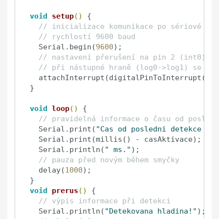
void
setup
()
 {

// inicializace komunikace po sériové lin
// rychlostí 9600 baud
  Serial.begin(
9600
);

// nastavení přerušení na pin 2 (int0)
// při nástupné hraně (log0->log1) se vyk
  attachInterrupt(digitalPinToInterrupt(pin
}

void
loop
()
 {

// pravidelná informace o času od posledn
  Serial.print(
"Cas od posledni detekce hla
  Serial.print(millis() - casAktivace);

  Serial.println(
" ms."
);

// pauza před novým během smyčky
  delay(
1000
);

void
prerus
()
 {

// výpis informace při detekci
  Serial.println(
"Detekovana hladina!"
);
