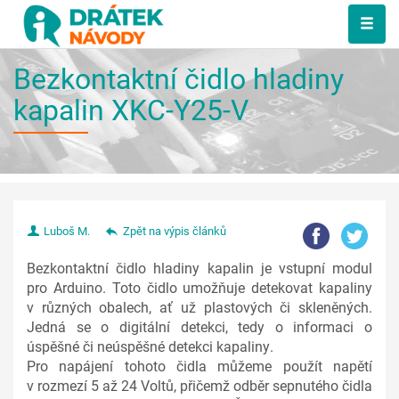
Bezkontaktní čidlo hladiny
kapalin XKC-Y25-V
Luboš M.
Zpět na výpis článků
Bezkontaktní čidlo hladiny kapalin je vstupní modul
pro Arduino. Toto čidlo umožňuje detekovat kapaliny
v různých obalech, ať už plastových či skleněných.
Jedná se o digitální detekci, tedy o informaci o
úspěšné či neúspěšné detekci kapaliny.
Pro napájení tohoto čidla můžeme použít napětí
v rozmezí 5 až 24 Voltů, přičemž odběr sepnutého čidla