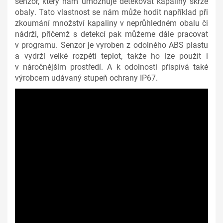
senzor, který nám umožňuje detekovat kapaliny skrze
obaly. Tato vlastnost se nám může hodit například při
zkoumání množství kapaliny v neprůhledném obalu či
nádrži, přičemž s detekcí pak můžeme dále pracovat
v programu. Senzor je vyroben z odolného ABS plastu
a vydrží velké rozpětí teplot, takže ho lze použít i
v náročnějším prostředí. A k odolnosti přispívá také
výrobcem udávaný stupeň ochrany IP67.