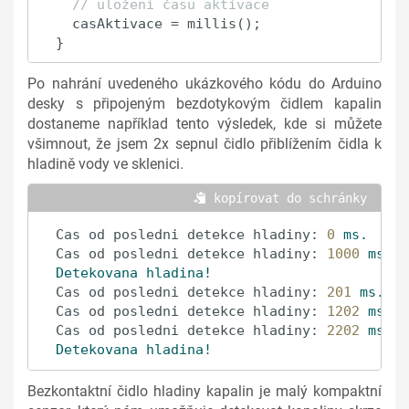
// uložení času aktivace
  casAktivace = millis();

}
Po nahrání uvedeného ukázkového kódu do Arduino
desky s připojeným bezdotykovým čidlem kapalin
dostaneme například tento výsledek, kde si můžete
všimnout, že jsem 2x sepnul čidlo přiblížením čidla k
hladině vody ve sklenici.
 kopírovat do schránky
Cas od posledni detekce hladiny:
0
ms.
Cas od posledni detekce hladiny:
1000 
ms.
Detekovana
hladina!
Cas od posledni detekce hladiny:
201
ms.
Cas od posledni detekce hladiny:
1202 
ms.
Cas od posledni detekce hladiny:
2202 
ms.
Detekovana
hladina!
Bezkontaktní čidlo hladiny kapalin je malý kompaktní