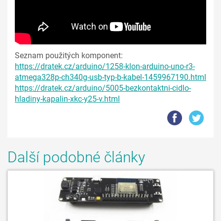
Seznam použitých komponent:
https://dratek.cz/arduino/1258-klon-arduino-uno-r3-
atmega328p-ch340g-usb-typ-b-kabel-1459967190.html
https://dratek.cz/arduino/5005-bezkontaktni-cidlo-
hladiny-kapalin-xkc-y25-v.html
Další podobné články