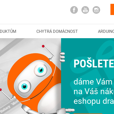
ODUKTŮM
CHYTRÁ DOMÁCNOST
ARDUIN
POŠLETE
dáme Vám 
na Váš nák
eshopu dra