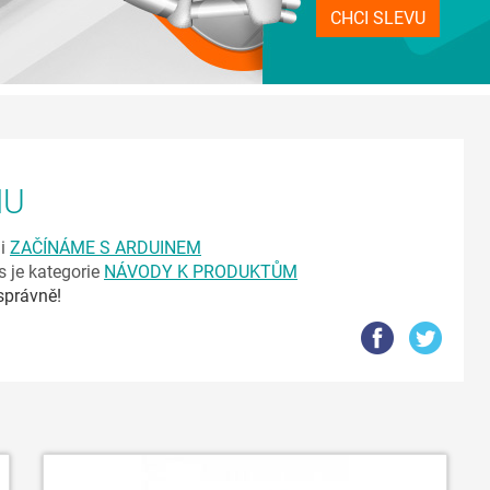
CHCI SLEVU
NU
ii
ZAČÍNÁME S ARDUINEM
s je kategorie
NÁVODY K PRODUKTŮM
správně!