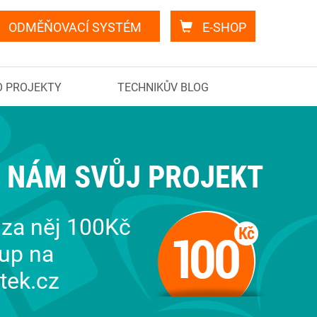
ODMĚŇOVACÍ SYSTÉM
E-SHOP
O PROJEKTY
TECHNIKŮV BLOG
 NÁM SVŮJ PROJEKT
za něj 100Kč
up na
tek.cz