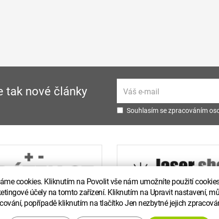
e tak nové články
Souhlasím se zpracováním oso
me cookies. Kliknutím na Povolit vše nám umožníte použití cookies 
ketingové účely na tomto zařízení. Kliknutím na Upravit nastavení, mů
cování, popřípadě kliknutím na tlačítko Jen nezbytné jejich zpracová
ight ECLIPSERA s.r.o Termesivy 41, Havlíčkův Brod Všechna práva vyh