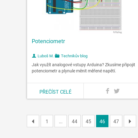
Potenciometr
Luboš M.
Technikův blog
Jak využít analogové vstupy Arduina? Zkusíme připojit
potenciometr a plynule měnit měřené napětí.
PŘEČÍST CELÉ
1
...
44
45
46
47