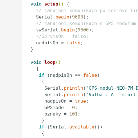
void
setup
()
{

// zahajeni komunikace po seriove li
  Serial.
begin
(
9600
);

// zahajeni komunikace s GPS modulem
  swSerial.
begin
(
9600
);

//ServisOn = false;
  nadpisOn = 
false
;

}

void
loop
()
{

if
 (nadpisOn == 
false
)

    {

     Serial.
println
(
"GPS-modul-NEO-7M-
     Serial.
println
(
"Volba : A = start
     nadpisOn = 
true
;

     GPSmode = 
0
;

     pznaky = 
101
;

    }

if
 (Serial.
available
())

    {
