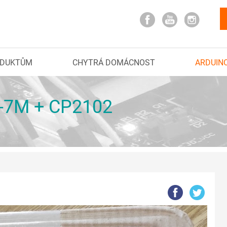
ODUKTŮM
CHYTRÁ DOMÁCNOST
ARDUIN
O-7M + CP2102