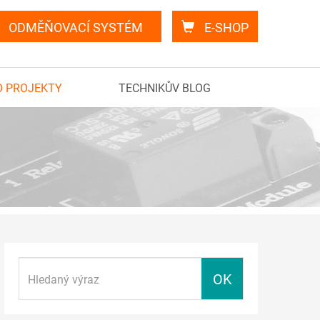
ODMĚŇOVACÍ SYSTÉM
E-SHOP
O PROJEKTY
TECHNIKŮV BLOG
OK