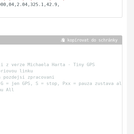
00,04,2.04,325.1,42.9,

 kopírovat do schránky
ci z verze Michaela Harta - Tiny GPS
eriovou linku
h pozdejsi zpracovani
 G = jen GPS, S = stop, Pxx = pauza zustava ale ne
mu All