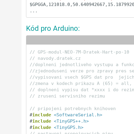
$GPGGA,121018.0,50.640942667,15.1879920
...
Kód pro Arduino:
// GPS-modul-NEO-7M-Dratek-Hart-po-10
// navody.dratek.cz
//doplneni jednotliveho vystupu a funk
//zjednoduseni verze pro zpravy pres s
//vypisovani vsech $GPS dat pro  jejic
//zmena v kodech prikazu A (65) = all,
// doplneni vypisu dat *xxxx i do rezi
// zruseni servisniho rezimu
// pripojeni potrebnych knihoven
#
include
<SoftwareSerial.h>
#
include
<TinyGPS++.h>
#
include
<TinyGPS.h>
// nastaveni propojovacich pinu