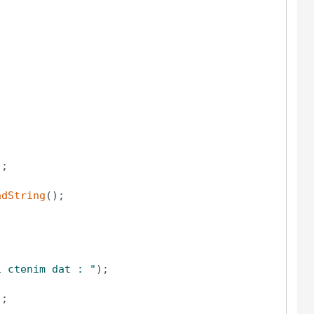
;

adString
();

i ctenim dat : "
);

;
