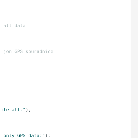
j all data
j jen GPS souradnice
rite all:"
);

e only GPS data:"
);
