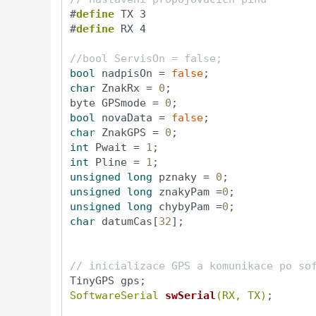
#
define
 TX 3
#
define
 RX 4
//bool ServisOn = false;
bool
 nadpisOn = 
false
char
 ZnakRx = 
0
;

byte GPSmode = 
0
bool
 novaData = 
false
char
 ZnakGPS = 
0
int
 Pwait = 
1
int
 Pline = 
1
unsigned
long
 pznaky = 
0
unsigned
long
 znakyPam =
0
unsigned
long
 chybyPam =
0
char
 datumCas[
32
];

// inicializace GPS a komunikace po so
SoftwareSerial 
swSerial
(RX, TX)
;
