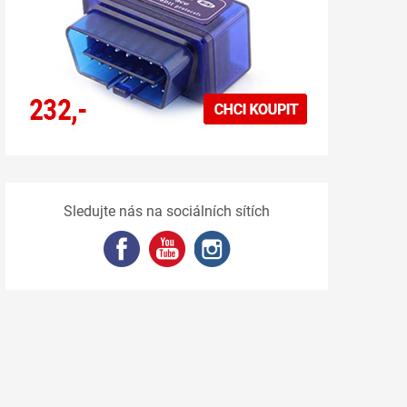
Sledujte nás na sociálních sítích
xx = Pauza, S = Stop !"
);
