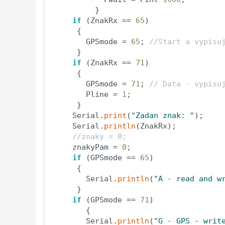
          }

if
 (ZnakRx == 
65
)

      {

        GPSmode = 
65
; 
//Start a vypisu
      }

if
 (ZnakRx == 
71
) 

      {

        GPSmode = 
71
; 
// Data - vypisu
        Pline = 
1
;

      }

     Serial.
print
(
"Zadan znak: "
);

     Serial.
println
(ZnakRx);

//znaky = 0;
     znakyPam = 
0
;

if
 (GPSmode == 
65
)

      {

        Serial.
println
(
"A - read and w
      }

if
 (GPSmode == 
71
)

        {

        Serial.
println
(
"G - GPS - writ