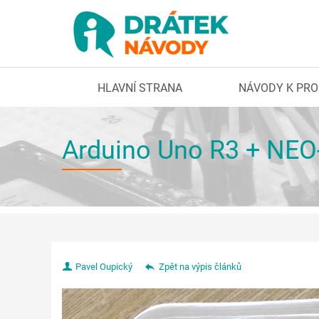
HLAVNÍ STRANA
NÁVODY K PR
Arduino Uno R3 + NE
Pavel Oupický
Zpět na výpis článků