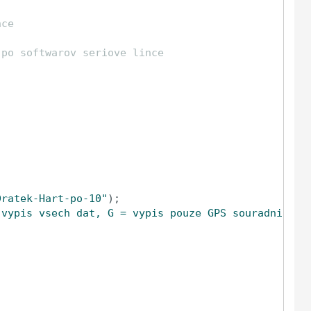
nce
 po softwarov seriove lince
Dratek-Hart-po-10"
);

 vypis vsech dat, G = vypis pouze GPS souradnic, P