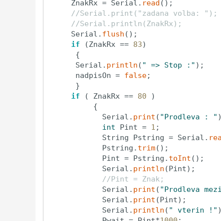
     ZnakRx = Serial.
read
();

//Serial.print("zadana volba: ");
//Serial.println(ZnakRx);
     Serial.
flush
();

if
 (ZnakRx == 
83
)

      {

      Serial.
println
(
" => Stop :"
);

      nadpisOn = 
false
;

      }

if
 ( ZnakRx == 
80
 )

          {

            Serial.
print
(
"Prodleva : "
)
int
 Pint = 
1
;

            String Pstring = Serial.
re
            Pstring.
trim
();

            Pint = Pstring.
toInt
();

            Serial.
println
(Pint);

//Pint = Znak;
            Serial.
print
(
"Prodleva mez
            Serial.
print
(Pint);

            Serial.
println
(
" vterin !"
)
            Pwait = Pint*
1000
;
