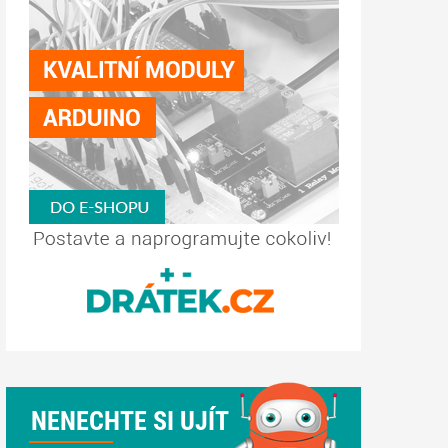
ní potreba ji pouzivat
NENECHTE SI UJÍT